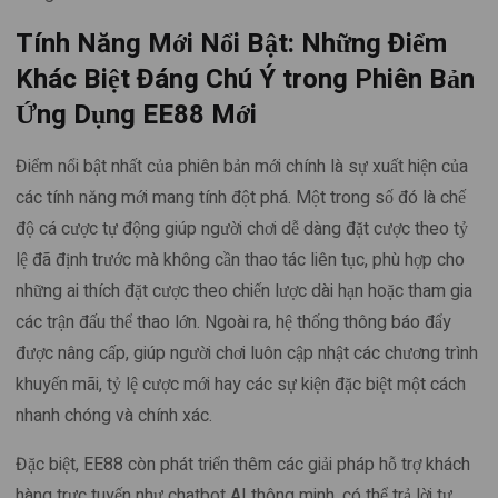
Tính Năng Mới Nổi Bật: Những Điểm
Khác Biệt Đáng Chú Ý trong Phiên Bản
Ứng Dụng EE88 Mới
Điểm nổi bật nhất của phiên bản mới chính là sự xuất hiện của
các tính năng mới mang tính đột phá. Một trong số đó là chế
độ cá cược tự động giúp người chơi dễ dàng đặt cược theo tỷ
lệ đã định trước mà không cần thao tác liên tục, phù hợp cho
những ai thích đặt cược theo chiến lược dài hạn hoặc tham gia
các trận đấu thể thao lớn. Ngoài ra, hệ thống thông báo đẩy
được nâng cấp, giúp người chơi luôn cập nhật các chương trình
khuyến mãi, tỷ lệ cược mới hay các sự kiện đặc biệt một cách
nhanh chóng và chính xác.
Đặc biệt, EE88 còn phát triển thêm các giải pháp hỗ trợ khách
hàng trực tuyến như chatbot AI thông minh, có thể trả lời tự