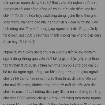
trải nghiệm người dùng. Các kỹ thuật viên đã nghiên cứu sát
sao phản hồi của cộng đồng để chỉnh sửa các điểm còn hạn
chế, từ đó tối ưu hóa hiệu suất ứng dụng, giảm thiểu thời gian
load trang, và nâng cao khả năng phản hồi của hệ thống. Các
tính năng mới được bổ sung giúp người chơi dễ dàng quản lý
tài khoản, đặt cược và rút tiền nhanh chóng mà không gặp gián
đoạn hay lỗi kỹ thuật.
Ngoài ra, một điểm đáng chú ý là việc cải tiến về trải nghiệm
người dùng thông qua việc thiết kế lại giao diện, giúp mọi thao
tác trở nên trực quan. Phiên bản mới còn bổ sung các chế độ
hỗ trợ đa ngôn ngữ, nâng cao khả năng tương tác giữa người
chơi và hệ thống, tạo ra cảm giác thân thiện, dễ dàng tiếp cận
cho mọi đối tượng khách hàng từ người mới bắt đầu đến dân
chơi lâu năm. Tất cả những điều này đều là minh chứng rõ ràng
cho việc EE88 không chỉ giữ vững vị trí trung tâm trong ngành
mà còn liên tục nỗ lực đổi mới theo hướng tích cực để phục vụ