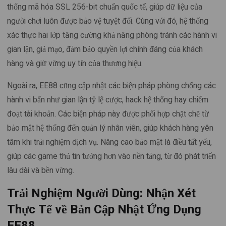
thống mã hóa SSL 256-bit chuẩn quốc tế, giúp dữ liệu của
người chơi luôn được bảo vệ tuyệt đối. Cùng với đó, hệ thống
xác thực hai lớp tăng cường khả năng phòng tránh các hành vi
gian lận, giả mạo, đảm bảo quyền lợi chính đáng của khách
hàng và giữ vững uy tín của thương hiệu.
Ngoài ra, EE88 cũng cập nhật các biện pháp phòng chống các
hành vi bẩn như gian lận tỷ lệ cược, hack hệ thống hay chiếm
đoạt tài khoản. Các biện pháp này được phối hợp chặt chẽ từ
bảo mật hệ thống đến quản lý nhân viên, giúp khách hàng yên
tâm khi trải nghiệm dịch vụ. Nâng cao bảo mật là điều tất yếu,
giúp các game thủ tin tưởng hơn vào nền tảng, từ đó phát triển
lâu dài và bền vững.
Trải Nghiệm Người Dùng: Nhận Xét
Thực Tế về Bản Cập Nhật Ứng Dụng
EE88