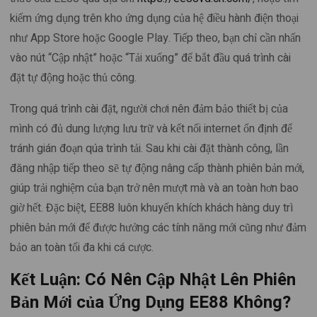
kiếm ứng dụng trên kho ứng dụng của hệ điều hành điện thoại
như App Store hoặc Google Play. Tiếp theo, bạn chỉ cần nhấn
vào nút “Cập nhật” hoặc “Tải xuống” để bắt đầu quá trình cài
đặt tự động hoặc thủ công.
Trong quá trình cài đặt, người chơi nên đảm bảo thiết bị của
mình có đủ dung lượng lưu trữ và kết nối internet ổn định để
tránh gián đoạn qúa trình tải. Sau khi cài đặt thành công, lần
đăng nhập tiếp theo sẽ tự động nâng cấp thành phiên bản mới,
giúp trải nghiệm của bạn trở nên mượt mà và an toàn hơn bao
giờ hết. Đặc biệt, EE88 luôn khuyến khích khách hàng duy trì
phiên bản mới để được hưởng các tính năng mới cũng như đảm
bảo an toàn tối đa khi cá cược.
Kết Luận: Có Nên Cập Nhật Lên Phiên
Bản Mới của Ứng Dụng EE88 Không?