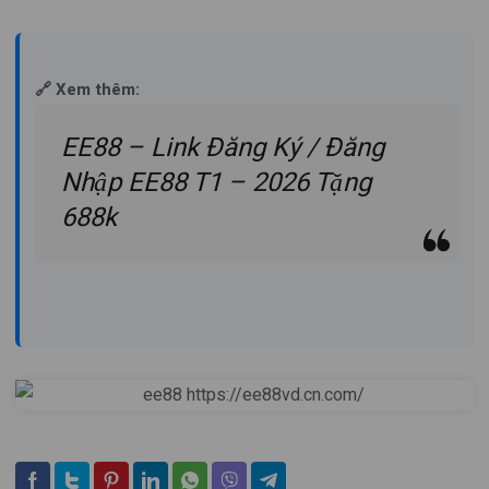
🔗 Xem thêm:
EE88 – Link Đăng Ký / Đăng
Nhập EE88 T1 – 2026 Tặng
688k