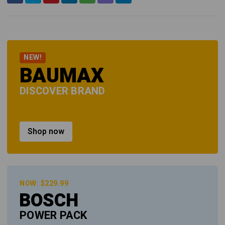
NEW!
BAUMAX
DISCOVER BRAND
Shop now
NOW: $229.99
BOSCH
POWER PACK