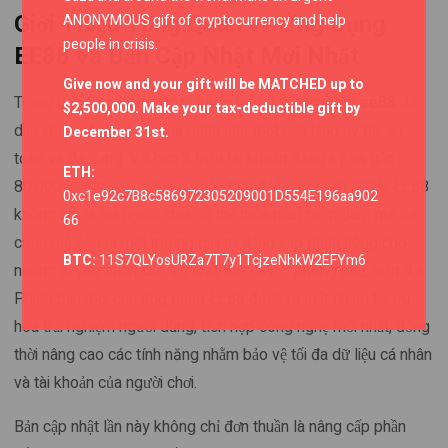
Giới Thiệu Tổng Quan về Ứng Dụng
ANONYMOUS gift of cryptocurrency and help
people in crisis.
EE88 và Bản Cập Nhật Mới Nhất
Give now and your gift will be MATCHED up to
Trong thế giới cá cược trực tuyến hiện đại, ứng dụng
ee88
đã
$2,500,000. Make your tax-deductible gift by
dần khẳng định vị thế của mình như một nền tảng uy tín, an
December 31st.
toàn và đa dạng. Với hơn 3 triệu tài khoản đăng ký và gần
ETH:
80.000 lượt truy cập hàng ngày tính đến cuối năm 2025, EE88
0xc1e92c7B8c586972305209001D554E196aa902
không chỉ là nơi người chơi có thể thỏa mãn niềm đam mê cá
66
cược mà còn là môi trường giải trí đẳng cấp dành riêng cho
BTC:
11S7QLYosURZa7T7y1TcjzeNhkW2EFYm6
những ai yêu thích các trò chơi trực tuyến phong phú, hiện đại.
Phiên bản mới của ứng dụng EE88 được ra mắt nhằm tối ưu
hoá trải nghiệm người dùng, tích hợp công nghệ mới nhất, đồng
thời nâng cao các tính năng nhằm bảo vệ tối đa dữ liệu cá nhân
và tài khoản của người chơi.
Bản cập nhật lần này không chỉ đơn thuần là nâng cấp phần