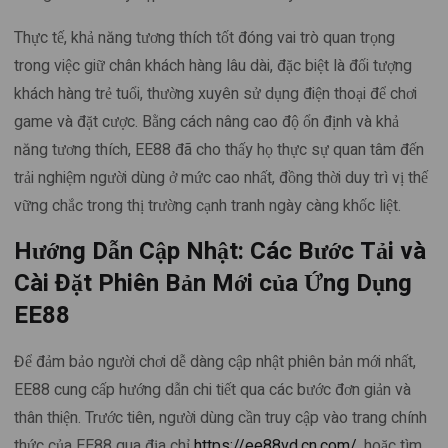
Thực tế, khả năng tương thích tốt đóng vai trò quan trọng
trong việc giữ chân khách hàng lâu dài, đặc biệt là đối tượng
khách hàng trẻ tuổi, thường xuyên sử dụng điện thoại để chơi
game và đặt cược. Bằng cách nâng cao độ ổn định và khả
năng tương thích, EE88 đã cho thấy họ thực sự quan tâm đến
trải nghiệm người dùng ở mức cao nhất, đồng thời duy trì vị thế
vững chắc trong thị trường cạnh tranh ngày càng khốc liệt.
Hướng Dẫn Cập Nhật: Các Bước Tải và
Cài Đặt Phiên Bản Mới của Ứng Dụng
EE88
Để đảm bảo người chơi dễ dàng cập nhật phiên bản mới nhất,
EE88 cung cấp hướng dẫn chi tiết qua các bước đơn giản và
thân thiện. Trước tiên, người dùng cần truy cập vào trang chính
thức của EE88 qua địa chỉ
https://ee88vd.cn.com/
, hoặc tìm