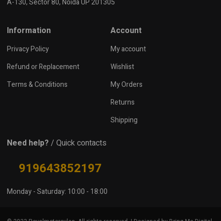
A-130, Sector 80, Noida UP 201305
Information
Account
Privacy Policy
My account
Refund or Replacement
Wishlist
Terms & Conditions
My Orders
Returns
Shipping
Need help?
/ Quick contacts
919643852197
Monday - Saturday: 10:00 - 18:00