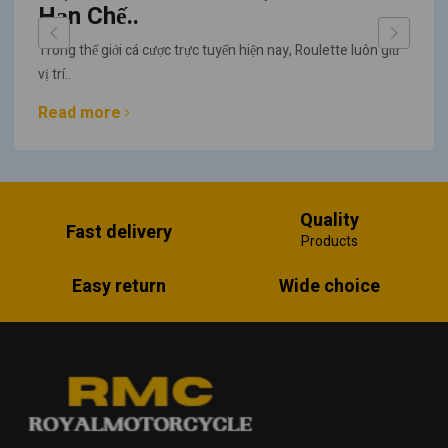
Hạn Chế..
Trong thế giới cá cược trực tuyến hiện nay, Roulette luôn giữ
vị trí..
Read more
Quality
Fast delivery
Products
Easy return
Wide choice