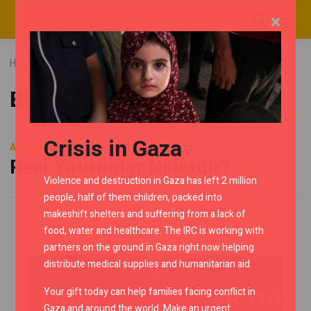
×
Home
Blog
Uncategorized
Reel Yatırımlar Nelerdir?
Blog
Crisis in Gaza
AUGUST 25, 2023
Reel Yatırımlar Nelerdir?
Violence and destruction in Gaza has left 2 million
people, half of them children, packed into
makeshift shelters and suffering from a lack of
food, water and healthcare. The IRC is working with
partners on the ground in Gaza right now helping
distribute medical supplies and humanitarian aid.
Your gift today can help families facing conflict in
ERİŞMEK İÇİN BURAYA
Gaza and around the world. Make an urgent