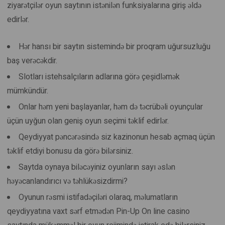
ziyarətçilər oyun saytının istənilən funksiyalarına giriş əldə
edirlər.
Hər hansı bir saytın sistemində bir proqram uğursuzluğu
baş verəcəkdir.
Slotları istehsalçıların adlarına görə çeşidləmək
mümkündür.
Onlar həm yeni başlayanlar, həm də təcrübəli oyunçular
üçün uyğun olan geniş oyun seçimi təklif edirlər.
Qeydiyyat pəncərəsində siz kazinonun hesab açmaq üçün
təklif etdiyi bonusu da görə bilərsiniz.
Saytda oynaya biləcəyiniz oyunların sayı əslən
həyəcanlandırıcı və təhlükəsizdirmi?
Oyunun rəsmi istifadəçiləri olaraq, məlumatların
qeydiyyatına vaxt sərf etmədən Pin-Up On line casino