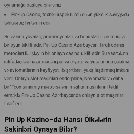
oynamağa başlaya bilərsiniz.
Pin-Up Casino, texniki aspektlərdə də ən yüksək səviyyədə
təhlükəsizliyi təmin edir.
Bu casino yuvaları, promosyonları və bonusları ilə nümunəvi
bir oyun təklifi edir. Pin-Up Casino Azərbaycan, fərqli ödəniş
metodları ilə işləyən bir onlayn casino təklif edir. Bu vasitələrin
istifadəçilərə hazır mədəni pul və crypto valyutalarında çəkilmə
və avtomatlarının keyfiyyəti ilə şərtlərini yaxşılaşdırmaq imkanı
verir. Onlayn slot maşınları endorphina, Novomatic və daha
bir” “çox tanınmış müəssisələrin məşhur maşınlarını təklif
etməklə Pin-Up Casino Azərbaycanda onlayn slot maşınları
təklif edir.
Pin Up Kazino–da Hansı Ölkələrin
Sakinləri Oynaya Bilər?