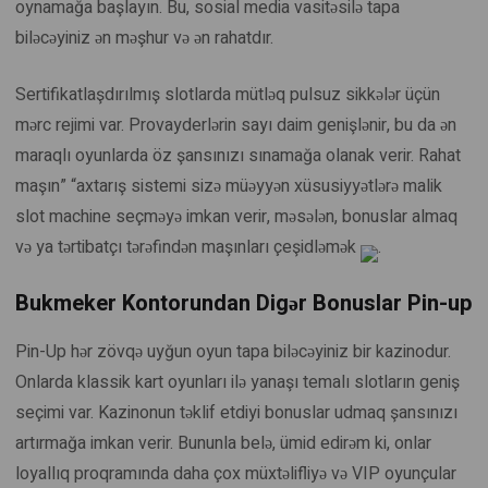
oynamağa başlayın. Bu, sosial media vasitəsilə tapa
biləcəyiniz ən məşhur və ən rahatdır.
Sertifikatlaşdırılmış slotlarda mütləq pulsuz sikkələr üçün
mərc rejimi var. Provayderlərin sayı daim genişlənir, bu da ən
maraqlı oyunlarda öz şansınızı sınamağa olanak verir. Rahat
maşın” “axtarış sistemi sizə müəyyən xüsusiyyətlərə malik
slot machine seçməyə imkan verir, məsələn, bonuslar almaq
və ya tərtibatçı tərəfindən maşınları çeşidləmək
.
Bukmeker Kontorundan Digər Bonuslar Pin-up
Pin-Up hər zövqə uyğun oyun tapa biləcəyiniz bir kazinodur.
Onlarda klassik kart oyunları ilə yanaşı temalı slotların geniş
seçimi var. Kazinonun təklif etdiyi bonuslar udmaq şansınızı
artırmağa imkan verir. Bununla belə, ümid edirəm ki, onlar
loyallıq proqramında daha çox müxtəlifliyə və VIP oyunçular