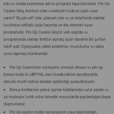
edə və orada kazinonun adı ilə proqram tapa bilərsiniz. Pin-Up
Casino Giriş, kontoru olan vəsaitlərin tələbəsi üçün əsas
varmı? Bu pin eil? olar, planşet olar və ya telefonda olanlar
tərəfindən istifadə üçün hazırda on the internet oyun
proqramıdır. Pin-Up Casino Giriş’in veb saytda və
proqramında olanlar limitləri aşmaq üçün davamlı bir şərtləri
təklif edir. Oyunçulara vahid endirimlər, məsləhətlər və daha
çoxu tapmaq mümkündür.
Pin-Up Casino’nun ödənişdən əlverişli olması və pin-up
bonus kodu ilə (🎁PIN) əlavə bərabərlikləri qeydiyyatda
etmədə mənfi riskləri aradan qaldırdığı qənaətindəyim.
Bonus kodlarının yalnız qumar klublarında rəylər yazan və
ya reytinqlər tərtib edən tematik resurslarda paylandığını başa
düşməlisiniz.
Pin Up kazino mobil versiyasının çıxış baxımından