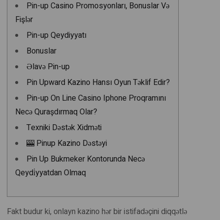
Pin-up Casino Promosyonları, Bonuslar Və
Fişlər
Pin-up Qeydiyyatı
Bonuslar
Əlavə Pin-up
Pin Upward Kazino Hansı Oyun Təklif Edir?
Pin-up On Line Casino Iphone Proqramını
Necə Quraşdırmaq Olar?
Texniki Dəstək Xidməti
🎰 Pinup Kazino Dəstəyi
Pin Up Bukmeker Kontorunda Necə
Qeydi̇yyatdan Olmaq
Fakt budur ki, onlayn kazino hər bir istifadəçini diqqətlə