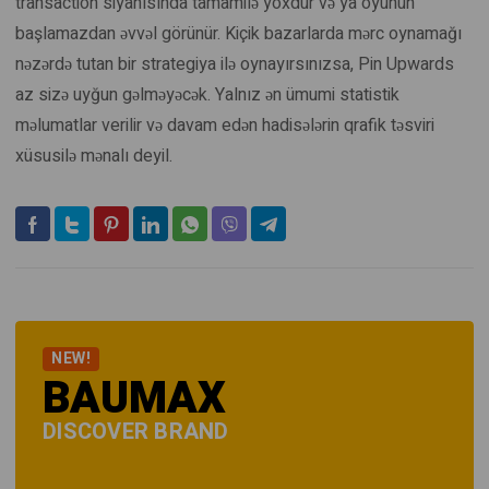
transaction siyahısında tamamilə yoxdur və ya oyunun
başlamazdan əvvəl görünür. Kiçik bazarlarda mərc oynamağı
nəzərdə tutan bir strategiya ilə oynayırsınızsa, Pin Upwards
az sizə uyğun gəlməyəcək. Yalnız ən ümumi statistik
məlumatlar verilir və davam edən hadisələrin qrafik təsviri
xüsusilə mənalı deyil.
NEW!
BAUMAX
DISCOVER BRAND