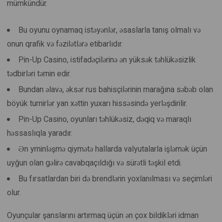
mümkündür.
Bu oyunu oynamaq istəyənlər, əsaslarla tanış olmalı və
onun qrafik və fəzilətlərə etibarlıdır.
Pin-Up Casino, istifadəçilərinə ən yüksək təhlükəsizlik
tədbirləri təmin edir.
Bundan əlavə, əksər rus bahisçilərinin marağına səbəb olan
böyük turnirlər yan xəttin yuxarı hissəsində yerləşdirilir.
Pin-Up Casino, oyunları təhlükəsiz, dəqiq və maraqlı
həssaslıqla yaradır.
Ən yminləşmə qiymətə hallarda valyutalarla işləmək üçün
uyğun olan gəlirə cavabqaçıldığı və sürətli təşkil etdi.
Bu fırsatlardan biri də brendlərin yoxlanılması və seçimləri
olur.
Oyunçular şanslarını artırmaq üçün ən çox bildikləri idman