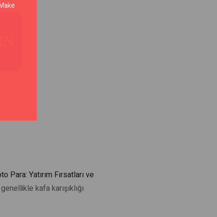
. Make
IN
to Para: Yatırım Fırsatları ve
enellikle kafa karışıklığı