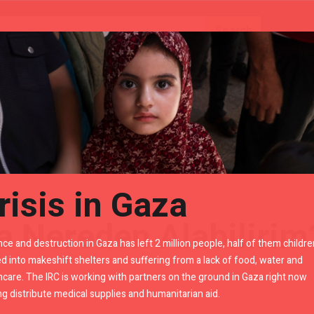
Gears
Royal Enfield Accessories By LR
Alabilirim?
risis in Gaza
a Nereden Alabilirim
nce and destruction in Gaza has left 2 million people, half of them childre
d into makeshift shelters and suffering from a lack of food, water and
hcare. The IRC is working with partners on the ground in Gaza right now
ng distribute medical supplies and humanitarian aid.