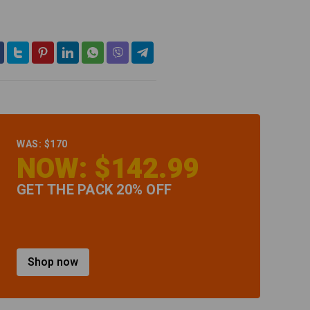
WAS: $170
NOW: $142.99
GET THE PACK 20% OFF
Shop now