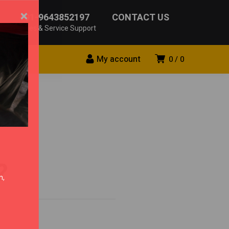
×
+91-9643852197
CONTACT US
Sales & Service Support
My account
0
0
?
n,