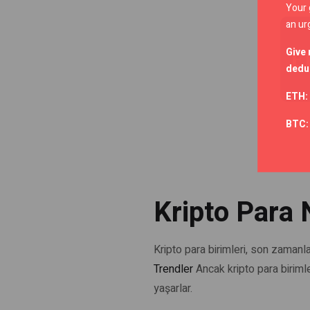
Your 
an ur
Give 
E
deduc
ETH:
BTC
Kripto Para 
Kripto para birimleri, son zamanl
Trendler
Ancak kripto para birimle
yaşarlar.