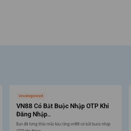
Uncategorized
VN88 Có Bắt Buộc Nhập OTP Khi
Đăng Nhập..
Bạn đã từng thắc mắc liệu rằng vn88 có bắt buộc nhập