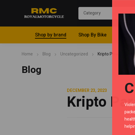
Shop by brand
Shop By Bike
Riding 
Home
Blog
Uncategorized
Kripto Para Nereden 
Blog
C
DECEMBER 23, 2023
Kripto Par
Viole
packe
healt
helpi