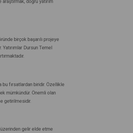
e araştırmak, doğru yatırım
öründe birçok başarılı projeye
dir. Yatırımlar Dursun Temel
rtırmaktadır.
u fırsatlardan biridir. Özellikle
 etmek mümkündür. Önemli olan
e getirilmesidir.
 üzerinden gelir elde etme