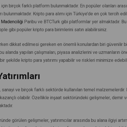
k için birçok farklı platform bulunmaktadır. En popüler olanları aras
rı bulunmaktadır. Kripto para alımı için Türkiye’de en çok tercih e
Madenciliği
Paribu ve BTCTurk gibi platformlar yer almaktadır. Bu
ple gibi popüler kripto para birimlerini satın alabilirsiniz.
parken dikkat edilmesi gereken en önemli konulardan biri güvenilir 
u alanda yapılan çalışmaları, piyasa analizlerini ve uzmanların öne
bir şekilde kripto para yatırımı yapabilir ve riskleri minimize edebili
Yatırımları
at, sanayi ve birçok farklı sektörde kullanılan temel malzemelerdir
azançlı olabilir. Özellikle inşaat sektöründeki gelişmeler, demir ve
aktadır.
ünde görülen gelişmeler, yatırımcılar arasında bu alana ilgiyi artı