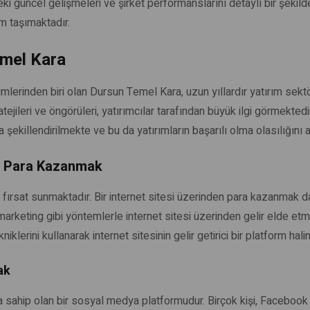
 güncel gelişmeleri ve şirket performanslarını detaylı bir şekild
m taşımaktadır.
emel Kara
mlerinden biri olan Dursun Temel Kara, uzun yıllardır yatırım sekt
ratejileri ve öngörüleri, yatırımcılar tarafından büyük ilgi görmekte
 şekillendirilmekte ve bu da yatırımların başarılı olma olasılığını a
en Para Kazanmak
fırsat sunmaktadır. Bir internet sitesi üzerinden para kazanmak da b
ate marketing gibi yöntemlerle internet sitesi üzerinden gelir elde
iklerini kullanarak internet sitesinin gelir getirici bir platform halin
ak
a sahip olan bir sosyal medya platformudur. Birçok kişi, Facebook