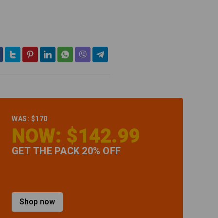
WAS: $170
NOW: $142.99
GET THE PACK 20% OFF
Shop now