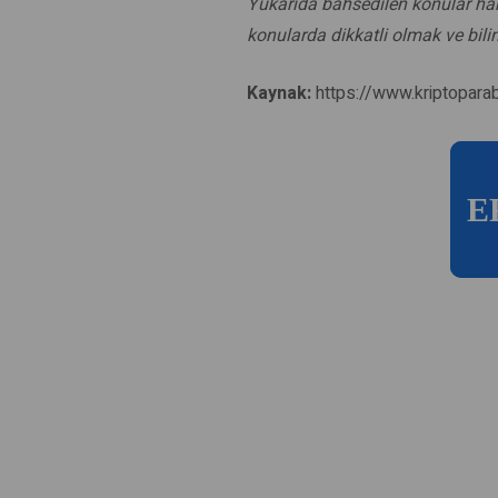
Yukarıda bahsedilen konular hakk
konularda dikkatli olmak ve bilin
Kaynak:
https://www.kriptopara
E