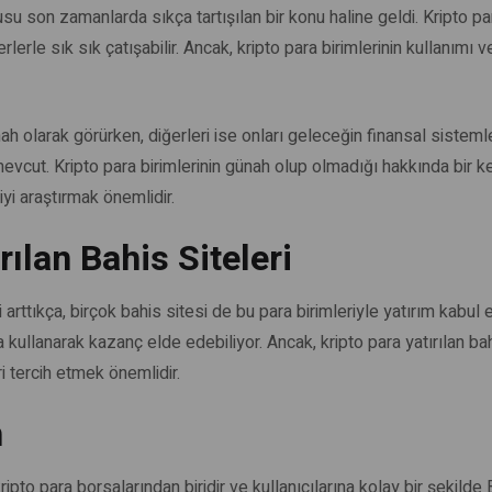
u son zamanlarda sıkça tartışılan bir konu haline geldi. Kripto par
rlerle sık sık çatışabilir. Ancak, kripto para birimlerinin kullanımı v
ünah olarak görürken, diğerleri ise onları geleceğin finansal sistem
mevcut. Kripto para birimlerinin günah olup olmadığı hakkında bir k
yi araştırmak önemlidir.
rılan Bahis Siteleri
i arttıkça, birçok bahis sitesi de bu para birimleriyle yatırım kabul 
a kullanarak kazanç elde edebiliyor. Ancak, kripto para yatırılan bah
ri tercih etmek önemlidir.
n
ipto para borsalarından biridir ve kullanıcılarına kolay bir şekilde