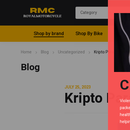
Shop by brand
Shop By Bike
Riding 
Home
Blog
Uncategorized
Kripto Para Günah 
Blog
C
JULY 25, 2023
Kripto Pa
Viole
packe
healt
helpi