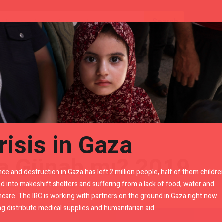
Gears
Royal Enfield Accessories By LR
mı? 2019
risis in Gaza
ra Günah mı? 2019
nce and destruction in Gaza has left 2 million people, half of them childre
d into makeshift shelters and suffering from a lack of food, water and
hcare. The IRC is working with partners on the ground in Gaza right now
ng distribute medical supplies and humanitarian aid.