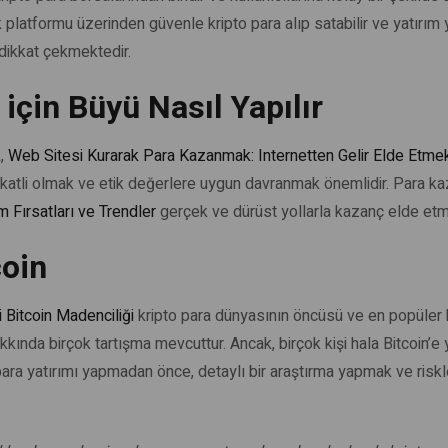
 platformu üzerinden güvenle kripto para alıp satabilir ve yatırım ya
 dikkat çekmektedir.
çin Büyü Nasıl Yapılır
k,
Web Sitesi Kurarak Para Kazanmak: Internetten Gelir Elde Etme
kkatli olmak ve etik değerlere uygun davranmak önemlidir. Para k
m Fırsatları ve Trendler
gerçek ve dürüst yollarla kazanç elde etme
coin
itcoin Madenciliği
kripto para dünyasının öncüsü ve en popüler bir
akkında birçok tartışma mevcuttur. Ancak, birçok kişi hala Bitcoin’
 para yatırımı yapmadan önce, detaylı bir araştırma yapmak ve ris