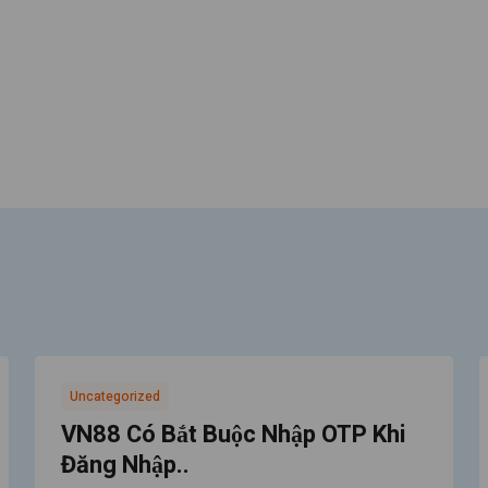
Uncategorized
VN88 Có Bắt Buộc Nhập OTP Khi
Đăng Nhập..