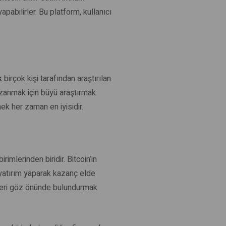
pabilirler. Bu platform, kullanıcı
k
birçok kişi tarafından araştırılan
azanmak için büyü araştırmak
k her zaman en iyisidir.
imlerinden biridir. Bitcoin’in
e yatırım yaparak kazanç elde
kleri göz önünde bulundurmak