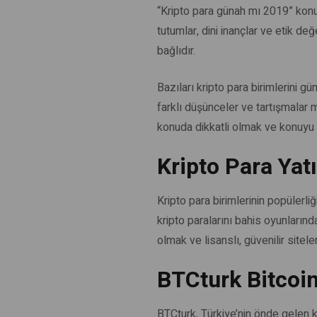
“Kripto para günah mı 2019” konus
tutumlar, dini inançlar ve etik değe
bağlıdır.
Bazıları kripto para birimlerini g
farklı düşünceler ve tartışmalar 
konuda dikkatli olmak ve konuyu i
Kripto Para Yatı
Kripto para birimlerinin popülerliğ
kripto paralarını bahis oyunlarınd
olmak ve lisanslı, güvenilir sitele
BTCturk Bitcoi
BTCturk, Türkiye’nin önde gelen kr