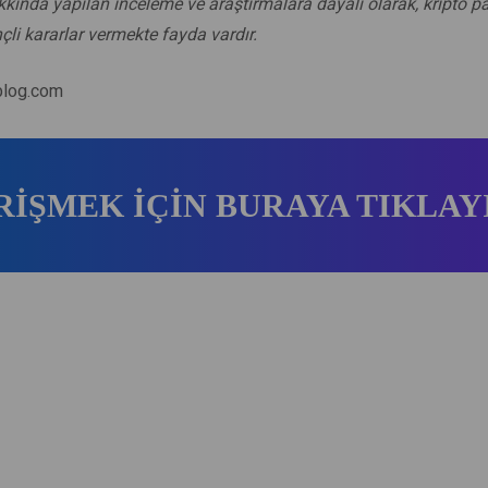
ında yapılan inceleme ve araştırmalara dayalı olarak, kripto par
çli kararlar vermekte fayda vardır.
blog.com
RİŞMEK İÇİN BURAYA TIKLAY