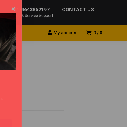
×
+91-9643852197
CONTACT US
Sales & Service Support
My account
0
0
n,