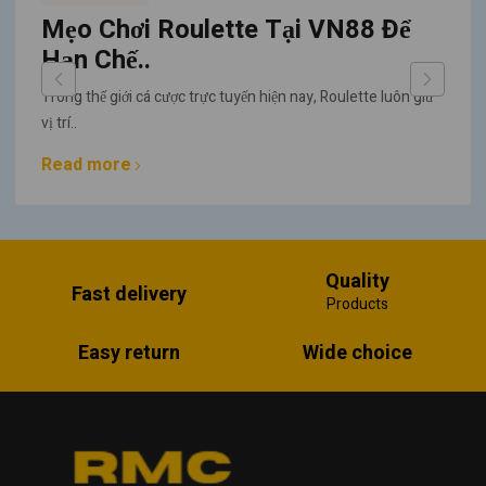
Mẹo Chơi Roulette Tại VN88 Để
Hạn Chế..
Trong thế giới cá cược trực tuyến hiện nay, Roulette luôn giữ
vị trí..
Read more
Quality
Fast delivery
Products
Easy return
Wide choice