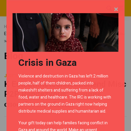
×
Home
Blog
Uncategorized
K
Esteamnetconnectionend Misc P2P Rendezvous: Лучшие способы
заработка
Blog
Crisis in Gaza
JULY 7, 2023
Violence and destruction in Gaza has left 2 million
K Esteamnetconnectionend Misc
people, half of them children, packed into
makeshift shelters and suffering from a lack of
P2P Rendezvous: Лучшие
food, water and healthcare. The IRC is working with
способы заработка
partners on the ground in Gaza right now helping
distribute medical supplies and humanitarian aid.
Your gift today can help families facing conflict in
Gaza and around the world. Make an urgent