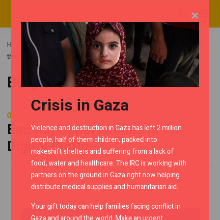
×
Home
Blog
Uncategorized
Earning Opportunities in
the Digital World
Blog
Crisis in Gaza
OCTOBER 23, 2023
Earning Opportunities in the
Violence and destruction in Gaza has left 2 million
people, half of them children, packed into
Digital World
makeshift shelters and suffering from a lack of
food, water and healthcare. The IRC is working with
partners on the ground in Gaza right now helping
distribute medical supplies and humanitarian aid.
Your gift today can help families facing conflict in
Gaza and around the world. Make an urgent