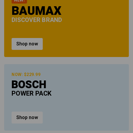
NEW!
BAUMAX
DISCOVER BRAND
Shop now
NOW: $229.99
BOSCH
POWER PACK
Shop now