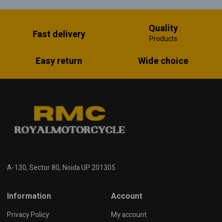
Quality
Fast delivery
Products
Easy return
Wide choice
A-130, Sector 80, Noida UP 201305
Information
Account
Privacy Policy
My account