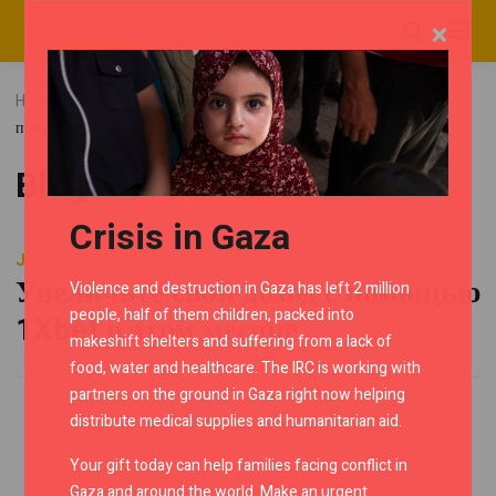
×
Home
Blog
Uncategorized
Увеличьте свой доход с
помощью 1Xbet в этом месяце
Blog
Crisis in Gaza
JULY 2, 2023
Увеличьте свой доход с помощью
Violence and destruction in Gaza has left 2 million
people, half of them children, packed into
1Xbet в этом месяце
makeshift shelters and suffering from a lack of
food, water and healthcare. The IRC is working with
partners on the ground in Gaza right now helping
distribute medical supplies and humanitarian aid.
Your gift today can help families facing conflict in
Gaza and around the world. Make an urgent