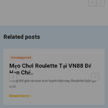
Related posts
Uncategorized
Mẹo Chơi Roulette Tại VN88 Để
Hạn Chế..
Trong thế giới cá cược trực tuyến hiện nay, Roulette luôn giữ
vị trí..
Read more