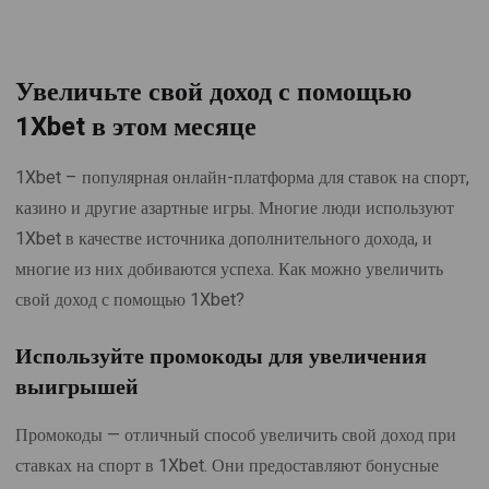
Увеличьте свой доход с помощью
1Xbet в этом месяце
1Xbet – популярная онлайн-платформа для ставок на спорт,
казино и другие азартные игры. Многие люди используют
1Xbet в качестве источника дополнительного дохода, и
многие из них добиваются успеха. Как можно увеличить
свой доход с помощью 1Xbet?
Используйте промокоды для увеличения
выигрышей
Промокоды — отличный способ увеличить свой доход при
ставках на спорт в 1Xbet. Они предоставляют бонусные