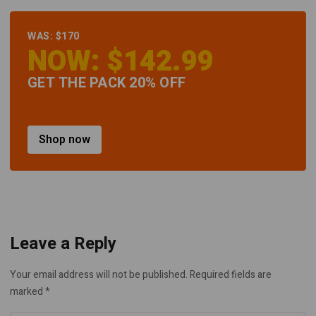
WAS: $170
NOW: $142.99
GET THE PACK 20% OFF
Shop now
Leave a Reply
Your email address will not be published.
Required fields are
marked
*