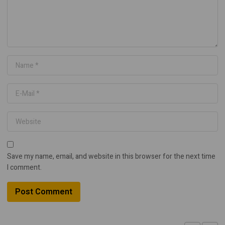
Save my name, email, and website in this browser for the next time
I comment.