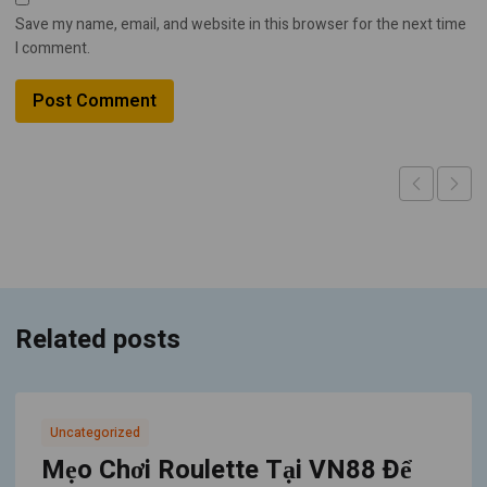
Save my name, email, and website in this browser for the next time
I comment.
Related posts
Uncategorized
Mẹo Chơi Roulette Tại VN88 Để