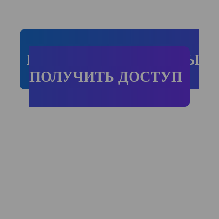
НАЖМИ СЮДА ЧТОБЫ
ПОЛУЧИТЬ ДОСТУП