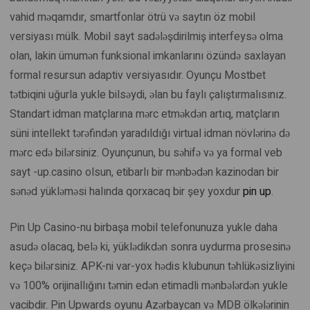
vahid məqamdır, smartfonlar ötrü və saytın öz mobil
versiyası mülk. Mobil sayt sadələşdirilmiş interfeysə olma
olan, lakin ümumən funksional imkanlarını özündə saxlayan
formal resursun adaptiv versiyasıdır. Oyunçu Mostbet
tətbiqini uğurla yukle bilsəydi, əlan bu faylı çalıştırmalısınız.
Standart idman matçlarına mərc etməkdən artıq, matçların
süni intellekt tərəfindən yaradıldığı virtual idman növlərinə də
mərc edə bilərsiniz. Oyunçunun, bu səhifə və ya formal veb
sayt -up.casino olsun, etibarlı bir mənbədən kazinodan bir
sənəd yükləməsi halında qorxacaq bir şey yoxdur
pin up
.
Pin Up Casino-nu birbaşa mobil telefonunuza yukle daha
asudə olacaq, belə ki, yüklədikdən sonra uydurma prosesinə
keçə bilərsiniz. APK-ni var-yox hədis klubunun təhlükəsizliyini
və 100% orijinallığını təmin edən etimadli mənbələrdən yukle
vacibdir. Pin Upwards oyunu Azərbaycan və MDB ölkələrinin