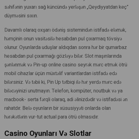
səhifənin yuxarı sağ küncündə yerləşən „Qeydiyyatdan keç”
düyməsini sıxın.
Davamlı olaraq oxşarı ödəniş sistemindən istifadə eləmək,
həmçinin onun vasitəsilə hesabdan pul çıxarmaq tövsiyə
olunur. Oyunlarda uduşlar aldıqdan sonra hər bir qumarbaz
hesabdan pul çıxarmağı gözləyə bilər. Slot maşınlarında
şənlənmək və Pin-up online casino seyrək mərc etmək ötrü
mobil cihazlar üçün müxtəlif variantlardan istifadə edə
bilərsiniz. Və təbii ki, Pin Up tətbiqi ilə hər yerdə mərc edə
biləcəyinizi unutmayın. Telefon, kompüter, noutbuk və ya
macbook- serta fərqli olaraq, adi əlinizdədir və istifadəsi ən
rahatdır. Belə oyunların bir xüsusiyyəti onlarda olan
hərəkətlərin vur-tut actual para ötrü olmasıdır.
Casino Oyunları Və Slotlar