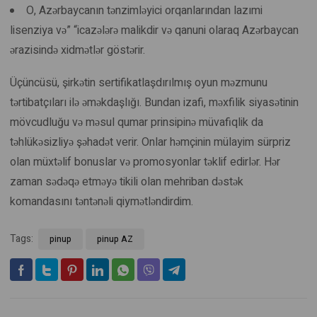
O, Azərbaycanın tənzimləyici orqanlarından lazımi
lisenziya və” “icazələrə malikdir və qanuni olaraq Azərbaycan
ərazisində xidmətlər göstərir.
Üçüncüsü, şirkətin sertifikatlaşdırılmış oyun məzmunu
tərtibatçıları ilə əməkdaşlığı. Bundan izafi, məxfilik siyasətinin
mövcudluğu və məsul qumar prinsipinə müvafiqlik da
təhlükəsizliyə şəhadət verir. Onlar həmçinin mülayim sürpriz
olan müxtəlif bonuslar və promosyonlar təklif edirlər. Hər
zaman sədəqə etməyə tikili olan mehriban dəstək
komandasını təntənəli qiymətləndirdim.
Tags:
pinup
pinup AZ