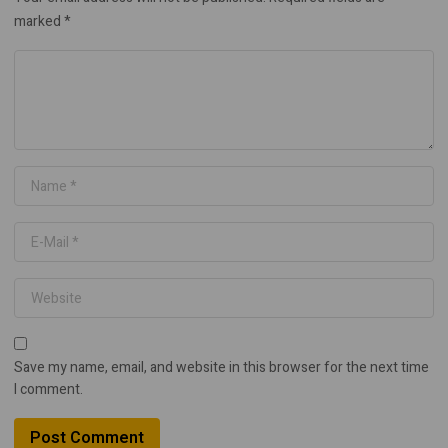
marked
*
Save my name, email, and website in this browser for the next time
I comment.