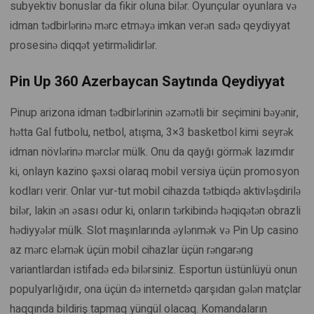
subyektiv bonuslar da fikir oluna bilər. Oyunçular oyunlara və
idman tədbirlərinə mərc etməyə imkan verən sadə qeydiyyat
prosesinə diqqət yetirməlidirlər.
Pin Up 360 Azerbaycan Saytında Qeydiyyat
Pinup arizona idman tədbirlərinin əzəmətli bir seçimini bəyənir,
hətta Gal futbolu, netbol, ​​atışma, 3×3 basketbol kimi seyrək
idman növlərinə mərclər mülk. Onu da qayğı görmək lazımdır
ki, onlayn kazino şəxsi olaraq mobil versiya üçün promosyon
kodları verir. Onlar vur-tut mobil cihazda tətbiqdə aktivləşdirilə
bilər, lakin ən əsası odur ki, onların tərkibində həqiqətən obrazli
hədiyyələr mülk. Slot maşınlarında əylənmək və Pin Up casino
az mərc eləmək üçün mobil cihazlar üçün rəngarəng
variantlardan istifadə edə bilərsiniz. Esportun üstünlüyü onun
populyarlığıdır, ona üçün də internetdə qarşıdan gələn matçlar
haqqında bildiriş tapmaq yüngül olacaq. Komandaların